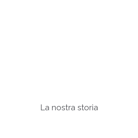
Torna sopra ↑
|
Vedi tutto il Calendario →
La nostra storia