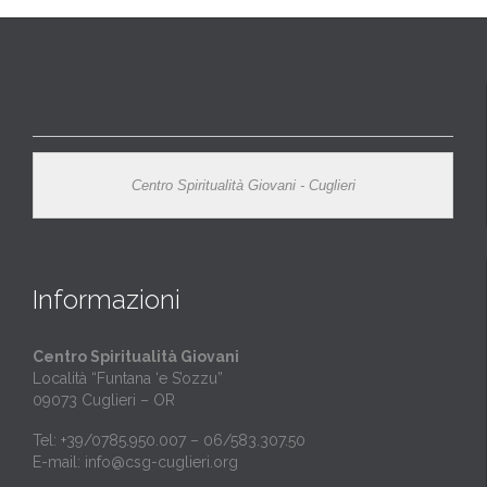
Centro Spiritualità Giovani - Cuglieri
Informazioni
Centro Spiritualità Giovani
Località “Funtana ‘e S’ozzu”
09073 Cuglieri – OR
Tel: +39/0785.950.007 – 06/583.307.50
E-mail:
info@csg-cuglieri.org