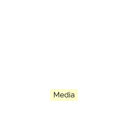
Altri spazi
Oltre agli spazi interni, che consentono il lavoro anche in piccoli
gruppi, sono disponibili comodi e ampi spazi esterni per le varie
attività.
Clicca per vedere
Media