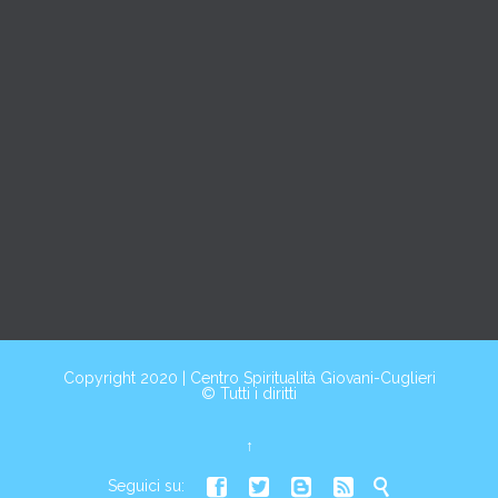
Copyright 2020 |
Centro Spiritualità Giovani-Cuglieri
© Tutti i diritti
↑





Seguici su: