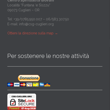
Centro Spiritualità Giovani
Località “Funtana ‘e S’ozzu”
09073 Cuglieri – OR
Tel: +39/0785.950.007 – 06/583.307.50
E-mail:
info@csg-cuglieri.org
Ottieni la direzione sulla map
→
Per sostenere le nostre attività