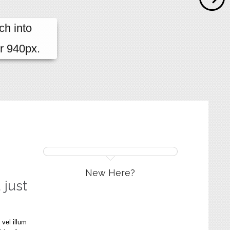
ch into
r 940px.
New Here?
 just
 vel illum