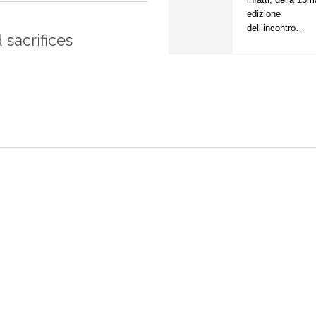
edizione
e
dell’incontro…
 sacrifices
i
t