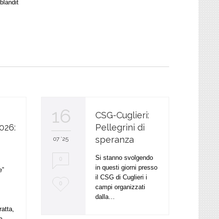
blandit
16
CSG-Cuglieri:
026:
Pellegrini di
speranza
07 '25
Si stanno svolgendo
0
in questi giorni presso
e”
il CSG di Cuglieri i
L
0
campi organizzati
dalla…
o
ratta,
v
a