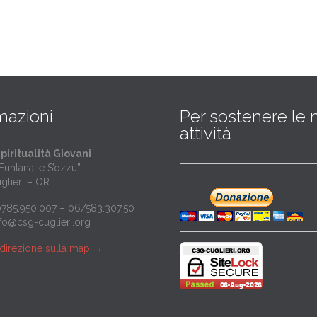
mazioni
Per sostenere le 
attività
piritualità Giovani
“Funtana ‘e S’ozzu”
glieri – OR
/0785.950.007 – 06/583.307.50
nfo@csg-cuglieri.org
a direzione sulla map
→