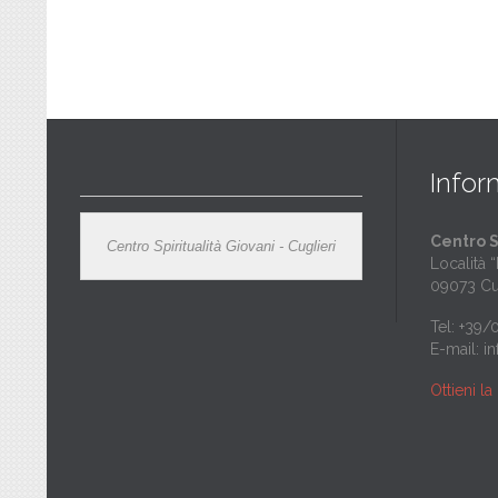
Infor
Centro S
Centro Spiritualità Giovani - Cuglieri
Località 
09073 Cu
Tel: +39
E-mail:
i
Ottieni l