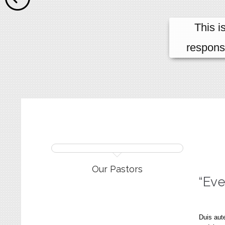
This i
respons
Our Pastors
“Eve
Duis aute