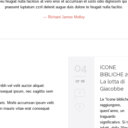
 eu feugiat nulla facilisis at vero eros et accumsan et iusto odio dignissim qui 
praesent luptatum zzril delenit augue duis dolore te feugait nulla facilisi.
— Richard James Molloy
04
ICONE
BIBLICHE 2
La lotta di
07 '26
bh vel velit auctor aliquet.
Giacobbe
consequat ipsum, nec sagittis sem
0
Le “Icone biblich
uris. Morbi accumsan ipsum velit.
raggiungono,
L
0
on mauris vitae erat consequat
quest’anno, un
o
traguardo
significativo. Si t
v
infatti, della 15m